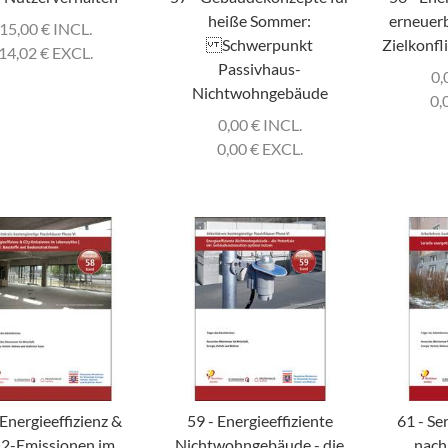
heiße Sommer:
erneuer
15,00
€
INCL.
Schwerpunkt
Zielkonfl
14,02
€
EXCL.
Passivhaus-
0,
Nichtwohngebäude
0,
0,00
€
INCL.
0,00
€
EXCL.
 Energieeffizienz &
59 - Energieeffiziente
61 - Se
2-Emissionen im
Nichtwohngebäude - die
nach