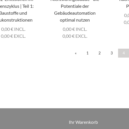
enszyklus | Teil 1:
Potentiale der
P
Baustoffe und
Gebäudeautomation
0,
ukonstruktionen
optimal nutzen
0,
0,00
€
INCL.
0,00
€
INCL.
0,00
€
EXCL.
0,00
€
EXCL.
«
1
2
3
4
Ihr Warenkorb