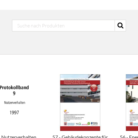
- Nutzerverhalten
57 - Gebäudekonzepte für
56 - Ene