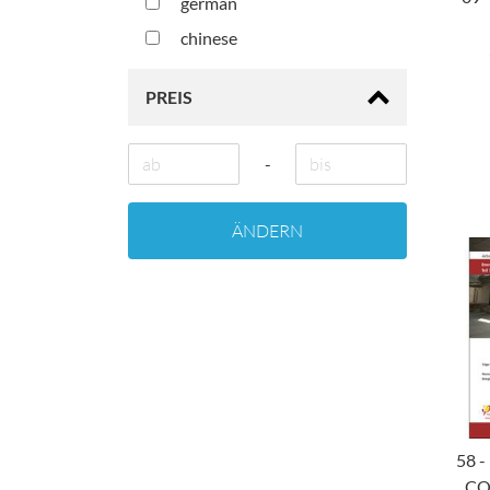
german
chinese
PREIS
-
ÄNDERN
58 -
CO