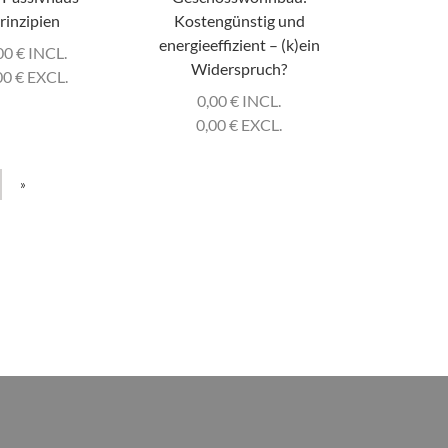
rinzipien
Kostengünstig und
energieeffizient – (k)ein
00
€
INCL.
Widerspruch?
00
€
EXCL.
0,00
€
INCL.
0,00
€
EXCL.
»