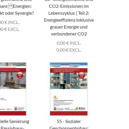
bare Energien:
CO2-Emissionen im
ikt oder Synergie?
Lebenszyklus | Teil 2:
Energieeffizienz inklusive
00
€
INCL.
grauer Energie und
00
€
EXCL.
verbundener CO2
0,00
€
INCL.
0,00
€
EXCL.
rielle Sanierung
55 - Sozialer
 Passivhaus-
Geschosswohnbau: