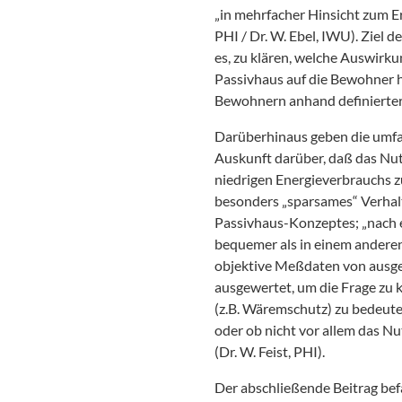
„in mehrfacher Hinsicht zum Er
PHI / Dr. W. Ebel, IWU). Ziel 
es, zu klären, welche Auswirk
Passivhaus auf die Bewohner 
Bewohnern anhand definierter
Darüberhinaus geben die umf
Auskunft darüber, daß das Nut
niedrigen Energieverbrauchs zu
besonders „sparsames“ Verhalt
Passivhaus-Konzeptes; „nach e
bequemer als in einem andere
objektive Meßdaten von ausg
ausgewertet, um die Frage zu
(z.B. Wäremschutz) zu bedeut
oder ob nicht vor allem das N
(Dr. W. Feist, PHI).
Der abschließende Beitrag bef