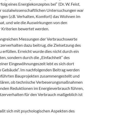
folg eines Energiekonzeptes bei“ (Dr. W. Feist,
der sozialwissenschaftlichen Untersuchungen war
ungen (z.B. Verhalten, Komfort) das Wohnen im
hat, und wie die Auswirkungen von den
 Kriterien bewertet werden.
angreichen Messungen der Verbrauchswerte
zerverhalten dazu beitrug, die Zielsetzung des
 erfüllen. Erreicht wurde dies nicht durch ein
en, sondern durch die „Einfachheit“ des
iner Eingewöhnungeszeit lebt es sich dort
n Gebäude“. Im nachfolgenden Beitrag werden
eführten Bauprojekten zusammengestellt und
 klären, ob technische Verbeserungsmaßnahmen
enden Reduktionen im Energieverbrauch führen,
utzerverhalten für den Verbrauch maßgeblich ist
aßt sich mit psychologischen Aspekten des