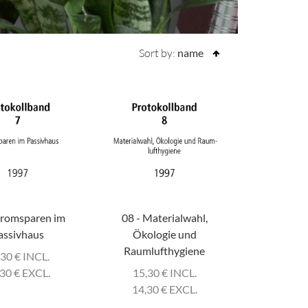
Sort by:
name
tromsparen im
08 - Materialwahl,
assivhaus
Ökologie und
Raumlufthygiene
,30
€
INCL.
,30
€
EXCL.
15,30
€
INCL.
14,30
€
EXCL.