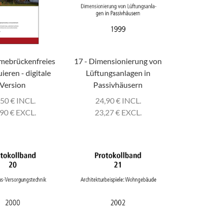
mebrückenfreies
17 - Dimensionierung von
ieren - digitale
Lüftungsanlagen in
Version
Passivhäusern
,50
€
INCL.
24,90
€
INCL.
,90
€
EXCL.
23,27
€
EXCL.