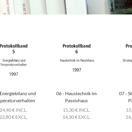
 Energiebilanz und
06 - Haustechnik im
07 - S
peraturverhalten
Passivhaus
P
24,40
€
INCL.
15,30
€
INCL.
15
22,80
€
EXCL.
14,30
€
EXCL.
14