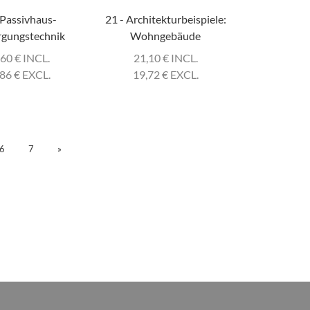
 Passivhaus-
21 - Architekturbeispiele:
rgungstechnik
Wohngebäude
,60
€
INCL.
21,10
€
INCL.
,86
€
EXCL.
19,72
€
EXCL.
6
7
»