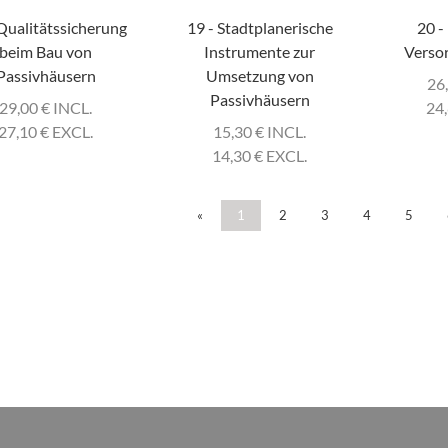
 Qualitätssicherung
19 - Stadtplanerische
20 -
beim Bau von
Instrumente zur
Verso
Passivhäusern
Umsetzung von
26
Passivhäusern
29,00
€
INCL.
24
27,10
€
EXCL.
15,30
€
INCL.
14,30
€
EXCL.
«
1
2
3
4
5