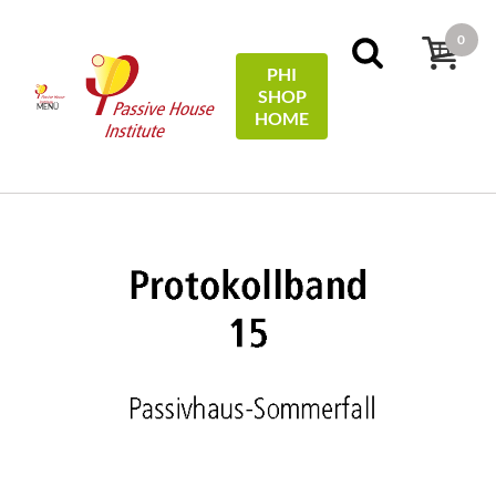
0
PHI
SHOP
MENÜ
HOME
Home
Protocols
15 - Passivhaus-Sommerfall