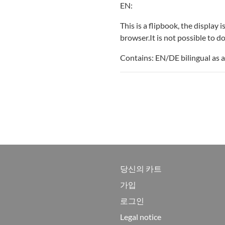
EN:
This is a flipbook, the display 
browser.It is not possible to 
Contains: EN/DE bilingual as a
당신의 카트
가입
로그인
Legal notice