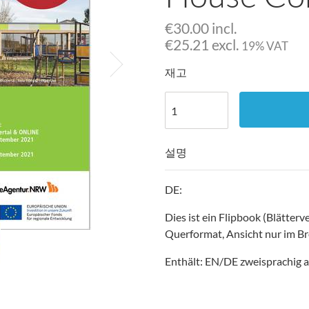
€
30.00 incl.
€
25.21 excl.
19% VAT
재고
설명
DE:
Dies ist ein Flipbook (Blätterv
Querformat, Ansicht nur im Br
Enthält: EN/DE zweisprachig a