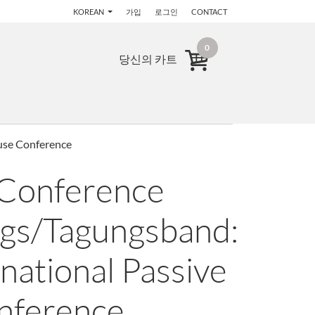
KOREAN
가입
로그인
CONTACT
0
당신의 카트
use Conference
 Conference
gs/Tagungsband:
national Passive
nference