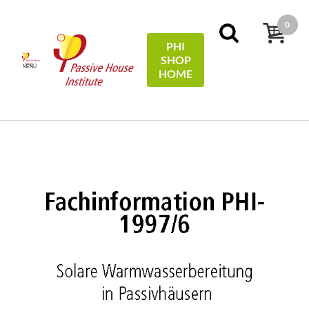
0
PHI
SHOP
MENÚ
HOME
Inicio
Technical Information
Solare
Warmwasserbereitung in Passivhäusern