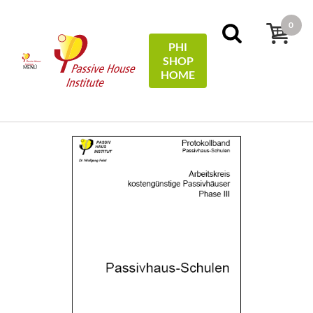
0
PHI
SHOP
MENÚ
HOME
Inicio
Protocols
33 - Passivhaus-Schulen