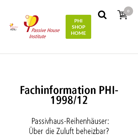
0
PHI
SHOP
MENU
HOME
Home
Technical Information
Passivhaus-
Reihenhäuser: Über die Zuluft beheizbar?