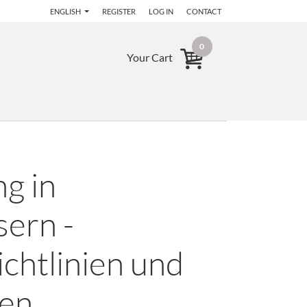
ENGLISH
REGISTER
LOG IN
CONTACT
0
Your Cart
g in
sern -
chtlinien und
gen