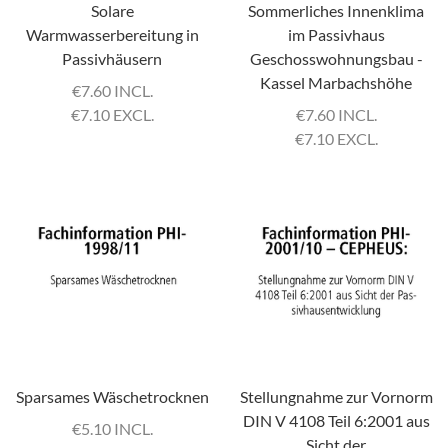
Solare
Sommerliches Innenklima
Warmwasserbereitung in
im Passivhaus
Passivhäusern
Geschosswohnungsbau -
Kassel Marbachshöhe
€
7.60 INCL.
€
7.10 EXCL.
€
7.60 INCL.
€
7.10 EXCL.
Sparsames Wäschetrocknen
Stellungnahme zur Vornorm
DIN V 4108 Teil 6:2001 aus
€
5.10 INCL.
Sicht der