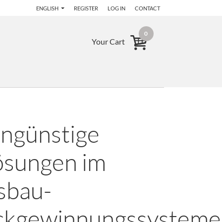
ENGLISH
REGISTER
LOG IN
CONTACT
0
Your Cart
engünstige
ösungen im
bau-
kgewinnungssysteme