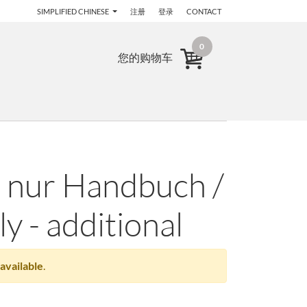
SIMPLIFIED CHINESE
注册
登录
CONTACT
0
您的购物车
 nur Handbuch /
y - additional
available
.