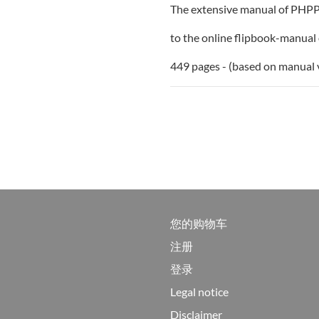
The extensive manual of PHPP10
to the online flipbook-manua
449 pages - (based on manual 
您的购物车
注册
登录
Legal notice
Disclaimer