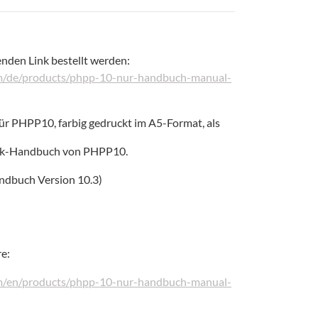
nden Link bestellt werden:
om/de/products/phpp-10-nur-handbuch-manual-
r PHPP10, farbig gedruckt im A5-Format, als
ook-Handbuch von PHPP10.
andbuch Version 10.3)
e:
om/en/products/phpp-10-nur-handbuch-manual-