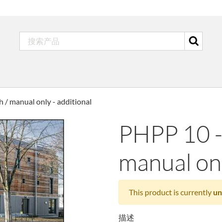
/ manual only - additional
PHPP 10 -
manual onl
This product is currently
un
描述