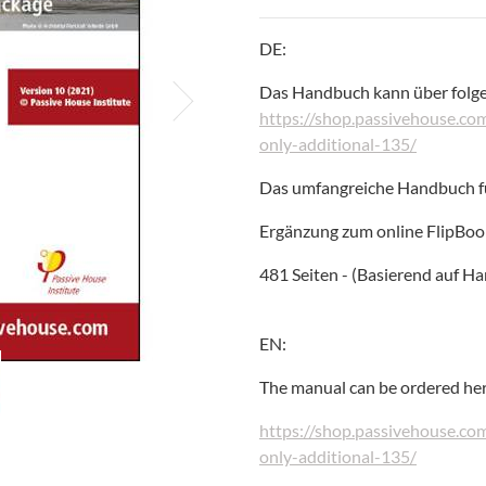
DE:
Das Handbuch kann über folge
https://shop.passivehouse.c
only-additional-135/
Das umfangreiche Handbuch fü
Ergänzung zum online FlipB
481 Seiten - (Basierend auf H
EN:
The manual can be ordered her
https://shop.passivehouse.c
only-additional-135/