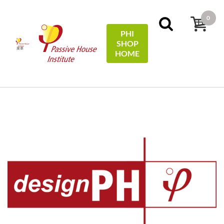
0
PHI
SHOP
菜单
HOME
首页
designPH
DesignPH 2