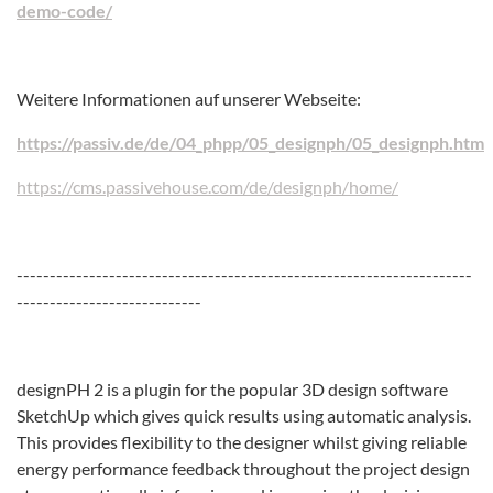
demo-code/
Weitere Informationen auf unserer Webseite:
https://passiv.de/de/04_phpp/05_designph/05_designph.htm
https://cms.passivehouse.com/de/designph/home/
---------------------------------------------------------------------
----------------------------
designPH 2 is a plugin for the popular 3D design software
SketchUp which gives quick results using automatic analysis.
This provides flexibility to the designer whilst giving reliable
energy performance feedback throughout the project design