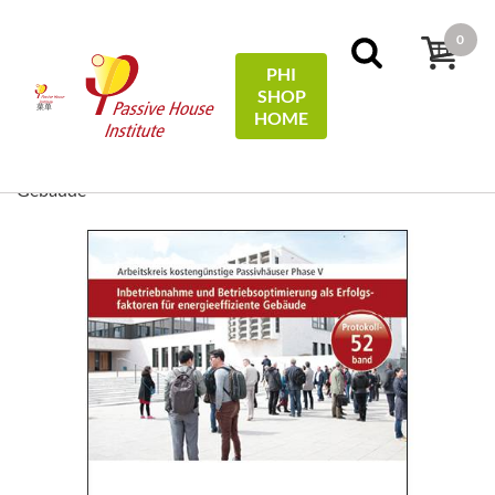
0
PHI
SHOP
菜单
HOME
首页
Protocols
52 - Inbetriebnahme und
Betriebsoptimierung als Erfolgsfaktoren für energieeffiziente
Gebäude