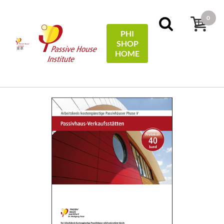
0
PHI
SHOP
菜单
HOME
首页
Protocols
40 - Passivhaus-Verkaufsstätten