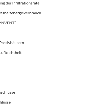
g der Infiltrationsrate
resheizenergieverbrauch
DYNVENT“
 Passivhäusern
Luftdichtheit
nschlüsse
chlüsse