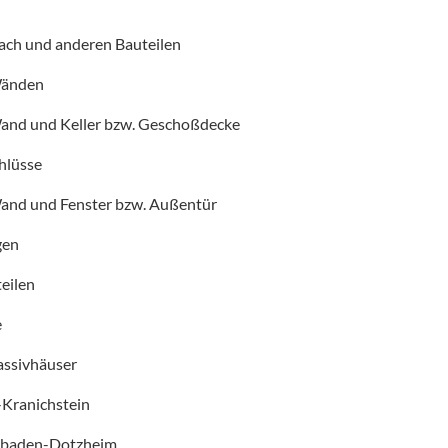
Dach und anderen Bauteilen
Wänden
Wand und Keller bzw. Geschoßdecke
hlüsse
Wand und Fenster bzw. Außentür
gen
eilen
e
Passivhäuser
-Kranichstein
esbaden-Dotzheim