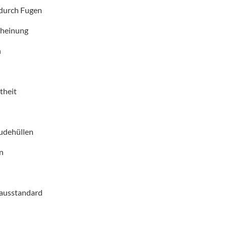
 durch Fugen
cheinung
h
theit
udehüllen
n
hausstandard