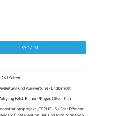
КУПИТИ
 261 Seiten
egleitung und Auswertung - Endbericht
lfgang Feist, Rainer Pfluger, Oliver Kah
monstrationsprojekt „CEPHEUS„(Cost Efficient
tandards) hat Planung, Bau und Monitoring von