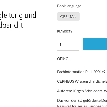
Book language
GERMAN
Кількість
ОПИС
Fachinformation PHI-2001/9 -
CEPHEUS Wissenschaftliche B
Autoren: Jürgen Schnieders, Wo
Das von der EU geförderte De
Passive Houses as European S