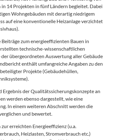
n 14 Projekten in fünf Ländern begleitet. Dabei
tigen Wohngebäuden mit derartig niedrigem
s auf eine konventionelle Heizanlage verzichtet
sivhaus).
 Beiträge zum energieeffizienten Bauen in
erstellten technische-wissenschaftlichen
se der übergeordneten Auswertung aller Gebäude
Endbericht enthält umfangreiche Angaben zu den
beteiligter Projekte (Gebäudehüllen,
hniksysteme).
d Ergebnis der Qualitätssicherungskonzepte an
n werden ebenso dargestellt, wie eine
ng. In einem weiteren Abschnitt werden die
erglichen und bewertet.
zur erreichten Energieeffizienz (u.a.
brauch, Heizlasten, Stromverbrauch etc.)