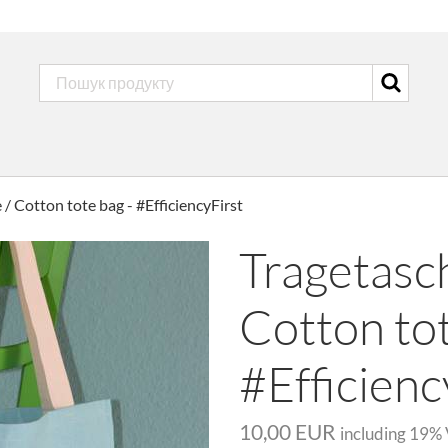
 Cotton tote bag - #EfficiencyFirst
Tragetasc
Cotton tot
#Efficienc
10,00 EUR
including
19
%