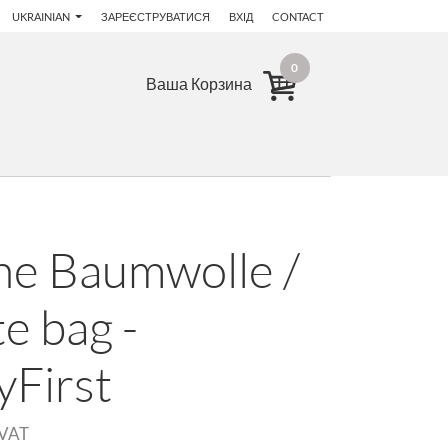
UKRAINIAN
ЗАРЕЄСТРУВАТИСЯ
ВХІД
CONTACT
0
Ваша Корзина
he Baumwolle /
e bag -
yFirst
 VAT