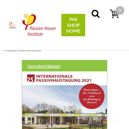
0
PHI
SHOP
МЕНЮ
HOME
Дім
Conference Proceedings
[ EN/DE ] Conference
Proceedings/Tagungsband: 25th International Passive
House Conference