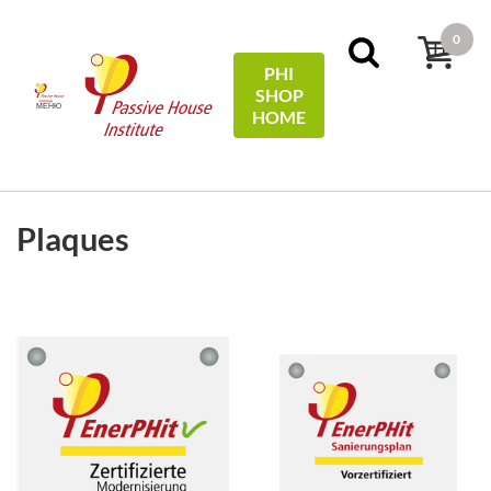
0
PHI
SHOP
МЕНЮ
HOME
ФІЛЬТР
Сортувати по:
імені
Plaques