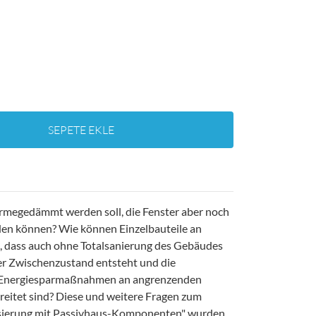
SEPETE EKLE
rmegedämmt werden soll, die Fenster aber noch
den können? Wie können Einzelbauteile an
 dass auch ohne Totalsanierung des Gebäudes
er Zwischenzustand entsteht und die
re Energiesparmaßnahmen an angrenzenden
reitet sind? Diese und weitere Fragen zum
sierung mit Passivhaus-Komponenten" wurden