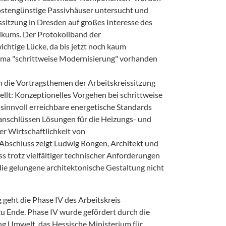
ostengünstige Passivhäuser untersucht und
issitzung in Dresden auf großes Interesse des
ikums. Der Protokollband der
wichtige Lücke, da bis jetzt noch kaum
hema "schrittweise Modernisierung" vorhanden
n die Vortragsthemen der Arbeitskreissitzung
llt: Konzeptionelles Vorgehen bei schrittweise
sinnvoll erreichbare energetische Standards
anschlüssen Lösungen für die Heizungs- und
er Wirtschaftlichkeit von
schluss zeigt Ludwig Rongen, Architekt und
ss trotz vielfältiger technischer Anforderungen
die gelungene architektonische Gestaltung nicht
g geht die Phase IV des Arbeitskreis
u Ende. Phase IV wurde gefördert durch die
g Umwelt, das Hessische Ministerium für