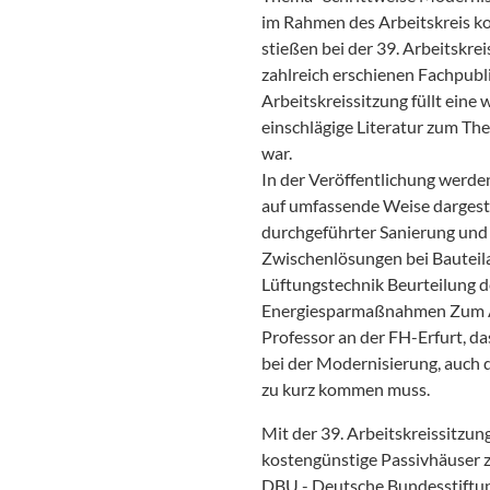
im Rahmen des Arbeitskreis k
stießen bei der 39. Arbeitskre
zahlreich erschienen Fachpubl
Arbeitskreissitzung füllt eine 
einschlägige Literatur zum T
war.
In der Veröffentlichung werde
auf umfassende Weise dargeste
durchgeführter Sanierung und 
Zwischenlösungen bei Bauteil
Lüftungstechnik Beurteilung d
Energiesparmaßnahmen Zum Ab
Professor an der FH-Erfurt, da
bei der Modernisierung, auch 
zu kurz kommen muss.
Mit der 39. Arbeitskreissitzun
kostengünstige Passivhäuser z
DBU - Deutsche Bundesstiftun