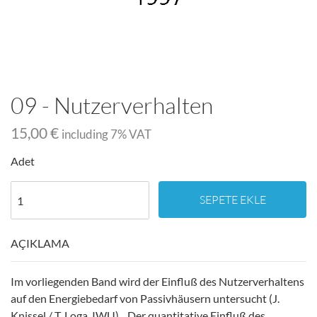
09 - Nutzerverhalten
15,00 €
including
7
% VAT
Adet
SEPETE EKLE
AÇIKLAMA
Im vorliegenden Band wird der Einfluß des Nutzerverhaltens
auf den Energiebedarf von Passivhäusern untersucht (J.
Knissel / T. Loga, IWU). „Der quantitative Einfluß des