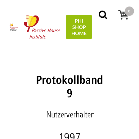
0
PHI
SHOP
MENU
HOME
Home
Protocols
09 - Nutzerverhalten