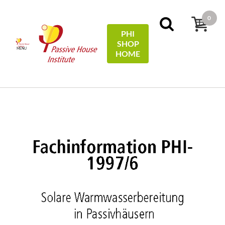
0
PHI
SHOP
MENU
HOME
Domov
Technical Information
Solare
Warmwasserbereitung in Passivhäusern