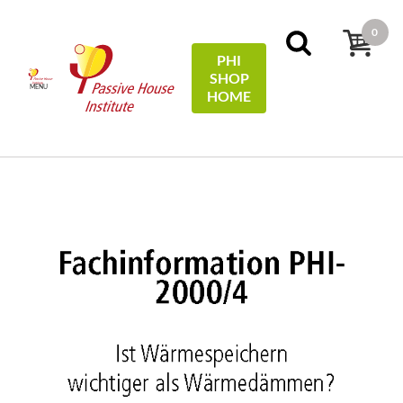
0
PHI
SHOP
MENU
HOME
Domov
Technical Information
Ist Wärmespeichern
wichtiger als Wärmedämmen?