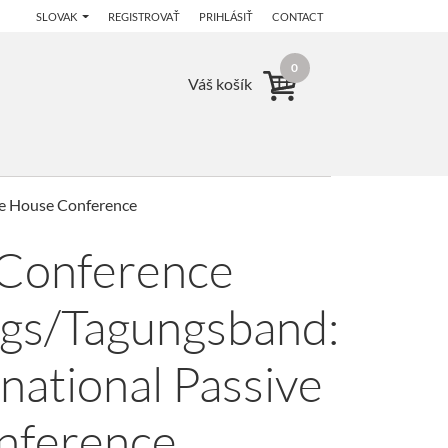
SLOVAK
REGISTROVAŤ
PRIHLÁSIŤ
CONTACT
0
Váš košík
ve House Conference
 Conference
gs/Tagungsband:
national Passive
nference