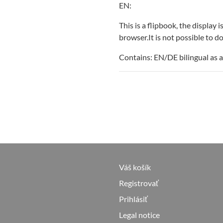
EN:
This is a flipbook, the display 
browser.It is not possible to 
Contains: EN/DE bilingual as a
Váš košík
Registrovať
Prihlásiť
Legal notice