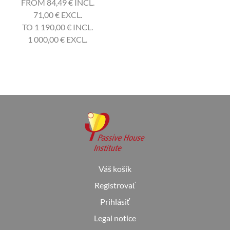
FROM 84,49
€
INCL.
71,00
€
EXCL.
TO 1 190,00
€
INCL.
1 000,00
€
EXCL.
Váš košík
Registrovať
Prihlásiť
Legal notice