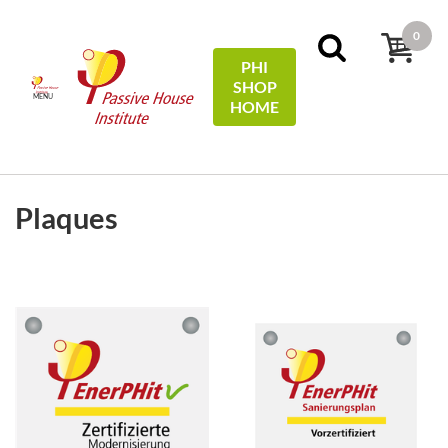
0
PHI
SHOP
MENU
HOME
FILTERS
Sort by:
name
Plaques