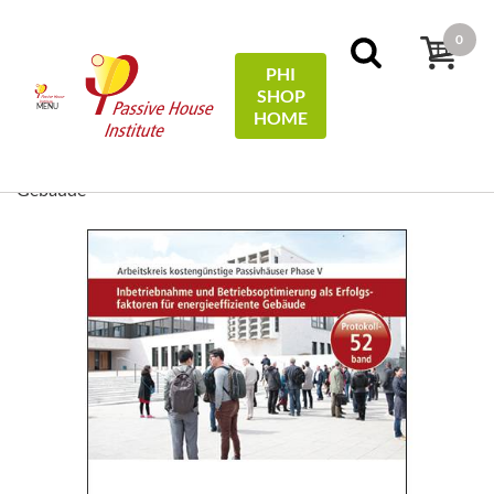
0
PHI
SHOP
MENU
HOME
Domov
Protocols
52 - Inbetriebnahme und
Betriebsoptimierung als Erfolgsfaktoren für energieeffiziente
Gebäude