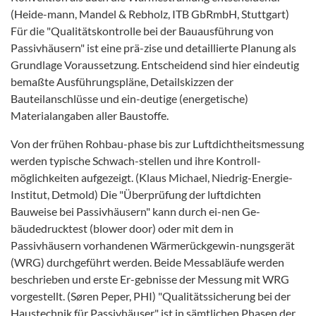
(Heide-mann, Mandel & Rebholz, ITB GbRmbH, Stuttgart)
Für die "Qualitätskontrolle bei der Bauausführung von
Passivhäusern" ist eine prä-zise und detaillierte Planung als
Grundlage Voraussetzung. Entscheidend sind hier eindeutig
bemaßte Ausführungspläne, Detailskizzen der
Bauteilanschlüsse und ein-deutige (energetische)
Materialangaben aller Baustoffe.
Von der frühen Rohbau-phase bis zur Luftdichtheitsmessung
werden typische Schwach-stellen und ihre Kontroll-
möglichkeiten aufgezeigt. (Klaus Michael, Niedrig-Energie-
Institut, Detmold) Die "Überprüfung der luftdichten
Bauweise bei Passivhäusern" kann durch ei-nen Ge-
bäudedrucktest (blower door) oder mit dem in
Passivhäusern vorhandenen Wärmerückgewin-nungsgerät
(WRG) durchgeführt werden. Beide Messabläufe werden
beschrieben und erste Er-gebnisse der Messung mit WRG
vorgestellt. (Søren Peper, PHI) "Qualitätssicherung bei der
Haustechnik für Passivhäuser" ist in sämtlichen Phasen der