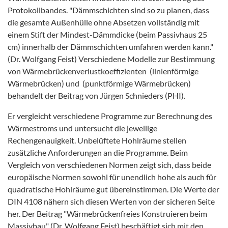
Protokollbandes. "Dämmschichten sind so zu planen, dass
die gesamte Außenhülle ohne Absetzen vollständig mit
einem Stift der Mindest-Dämmdicke (beim Passivhaus 25
cm) innerhalb der Dämmschichten umfahren werden kann."
(Dr. Wolfgang Feist) Verschiedene Modelle zur Bestimmung
von Wärmebrückenverlustkoeffizienten (linienförmige
Wärmebrücken) und (punktförmige Wärmebrücken)
behandelt der Beitrag von Jürgen Schnieders (PHI).
Er vergleicht verschiedene Programme zur Berechnung des
Wärmestroms und untersucht die jeweilige
Rechengenauigkeit. Unbelüftete Hohlräume stellen
zusätzliche Anforderungen an die Programme. Beim
Vergleich von verschiedenen Normen zeigt sich, dass beide
europäische Normen sowohl für unendlich hohe als auch für
quadratische Hohlräume gut übereinstimmen. Die Werte der
DIN 4108 nähern sich diesen Werten von der sicheren Seite
her. Der Beitrag "Wärmebrückenfreies Konstruieren beim
Massivbau" (Dr. Wolfgang Feist) beschäftigt sich mit den