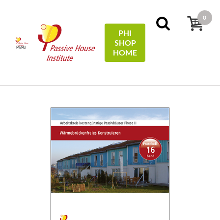
0
PHI
SHOP
MENU
HOME
Domov
Protocols
16 - Wärmebrückenfreies
Konstruieren - digitale Version