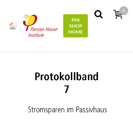
0
PHI
SHOP
MENU
HOME
Domov
Protocols
07 - Stromsparen im Passivhaus