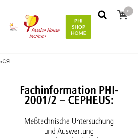
0
PHI
SHOP
МЕНЮ
HOME
Домой
Technical Information
Meßtechnische
Untersuchung und Auswertung - Kassel Marbachshöhe
ЬСЯ