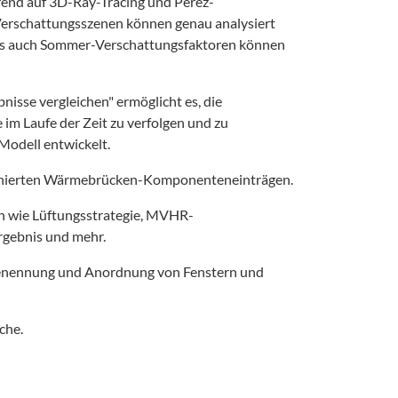
rend auf 3D-Ray-Tracing und Perez-
erschattungsszenen können genau analysiert
ls auch Sommer-Verschattungsfaktoren können
bnisse vergleichen" ermöglicht es, die
im Laufe der Zeit zu verfolgen und zu
Modell entwickelt.
inierten Wärmebrücken-Komponenteneinträgen.
en wie Lüftungsstrategie, MVHR-
rgebnis und mehr.
Benennung und Anordnung von Fenstern und
che.