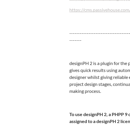
https://cms.passivehouse.co
----------------------------------
-------
designPH 2 is a plugin for th
gives quick results using automa
designer whilst giving reliab
project design stages, continu
making process.
To use designPH 2, a PHPP 9 
assigned to a designPH 2 licen