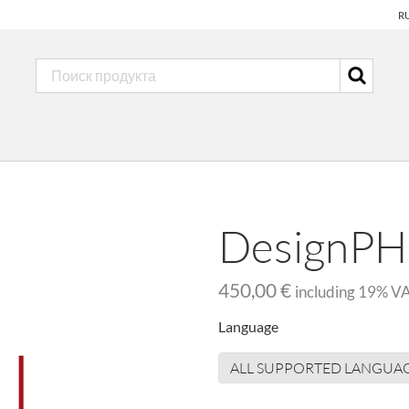
R
DesignPH
450,00 €
including
19
% V
Language
ALL SUPPORTED LANGUA