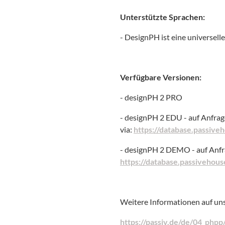
Unterstützte Sprachen:
- DesignPH ist eine universell
Verfügbare Versionen:
- designPH 2 PRO
- designPH 2 EDU - auf Anfrag
via:
https://database.passiv
- designPH 2 DEMO - auf Anfra
https://database.passivehou
Weitere Informationen auf un
https://passiv.de/de/04_php