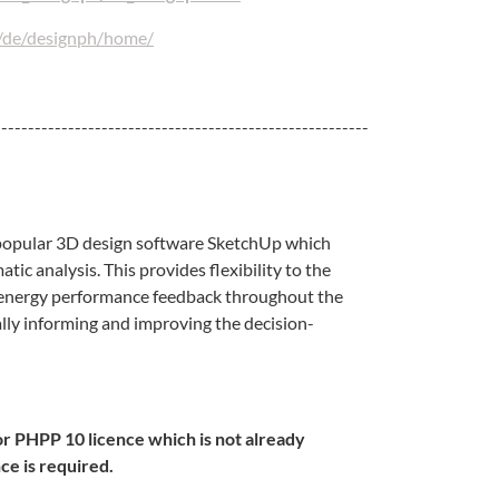
m/de/designph/home/
--------------------------------------------------------
e popular 3D design software SketchUp which
tic analysis. This provides flexibility to the
le energy performance feedback throughout the
ally informing and improving the decision-
or PHPP 10 licence which is not already
ce is required.