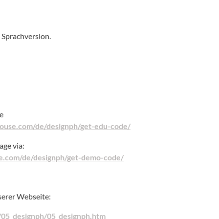
e Sprachversion.
e
ehouse.com/de/designph/get-edu-code/
ge via:
se.com/de/designph/get-demo-code/
serer Webseite:
p/05_designph/05_designph.htm