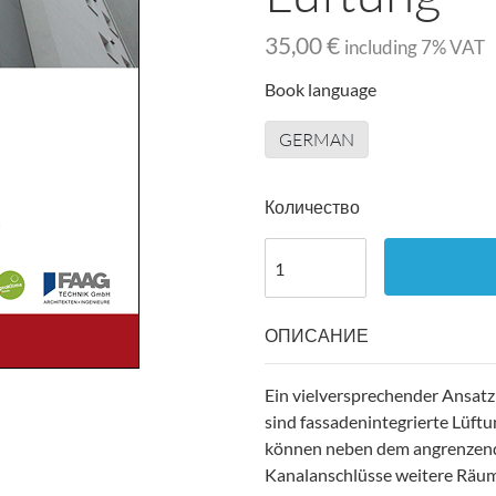
35,00 €
including
7
% VAT
Book language
GERMAN
Количество
ОПИСАНИЕ
Ein vielversprechender Ansat
sind fassadenintegrierte Lüf
können neben dem angrenzende
Kanalanschlüsse weitere Räu