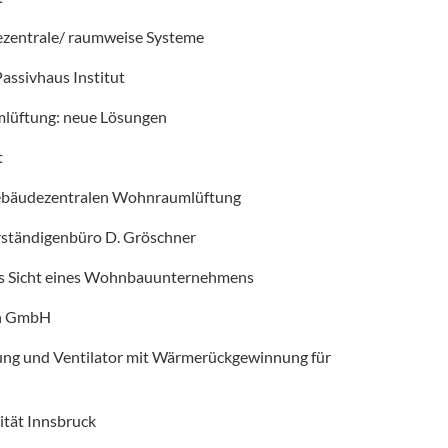
dezentrale/ raumweise Systeme
Passivhaus Institut
lüftung: neue Lösungen
t
gebäudezentralen Wohnraumlüftung
rständigenbüro D. Gröschner
s Sicht eines Wohnbauunternehmens
en GmbH
tung und Ventilator mit Wärmerückgewinnung für
sität Innsbruck