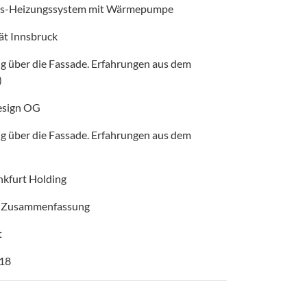
ngs-Heizungssystem mit Wärmepumpe
tät Innsbruck
ng über die Fassade. Erfahrungen aus dem
)
esign OG
ng über die Fassade. Erfahrungen aus dem
nkfurt Holding
- Zusammenfassung
t
018