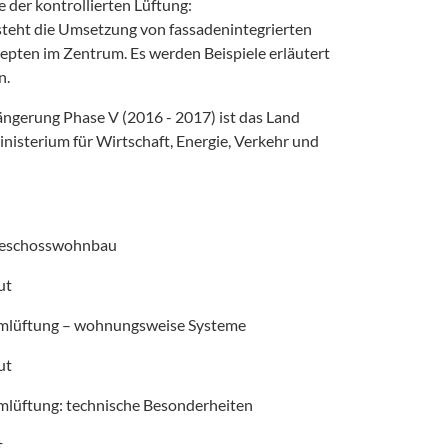
 der kontrollierten Lüftung:
steht die Umsetzung von fassadenintegrierten
pten im Zentrum. Es werden Beispiele erläutert
n.
längerung Phase V (2016 - 2017) ist das Land
isterium für Wirtschaft, Energie, Verkehr und
 Geschosswohnbau
ut
umlüftung – wohnungsweise Systeme
ut
mlüftung: technische Besonderheiten
t