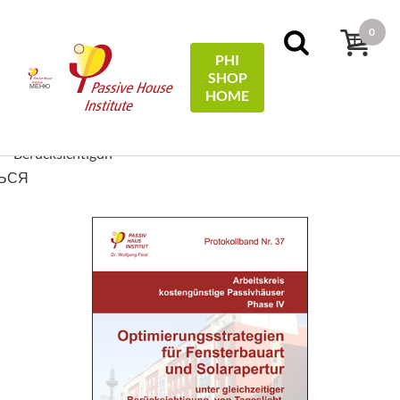
0
PHI
SHOP
МЕНЮ
HOME
Домой
Protocols
37 - Optimierungsstrategien für
Fensterbauart und Solarapertur unter gleichzeitiger
Berücksichtigun
ЬСЯ