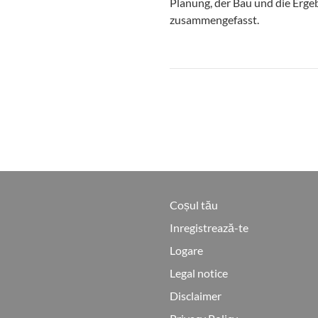
Planung, der Bau und die Erge
zusammengefasst.
Coșul tău
Inregistrează-te
Logare
Legal notice
Disclaimer