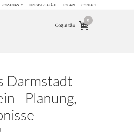
ROMANIAN
INREGISTREAZĂ-TE
LOGARE
CONTACT
0
Coșul tău
s Darmstadt
in - Planung,
bnisse
T