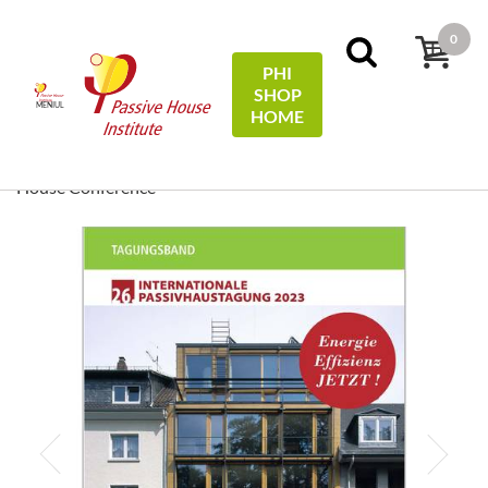
0
PHI
SHOP
MENIUL
HOME
Acasă
Conference Proceedings
[ EN/DE ] Conference
Proceedings/Tagungsband: 26th International Passive
House Conference