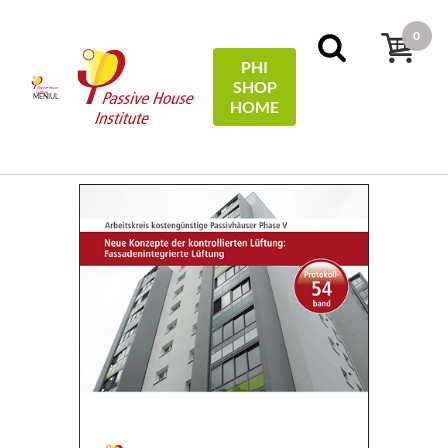
0
PHI
SHOP
MENIUL
HOME
Acasă
Protocols
54 - Neue Konzepte der kontrollierten
Lüftung: Fassadenintegrierte Lüftung