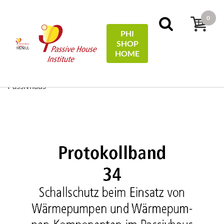
0
PHI
SHOP
MENIUL
HOME
Acasă
Protocols
34 - Schallschutz beim Einsatz von
Wärmepumpen und Wärmepumpen-Kompaktgeräten im
Passivhaus