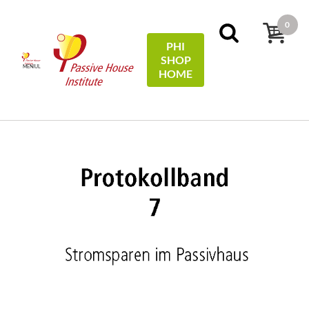
0
PHI
SHOP
MENIUL
HOME
Acasă
Protocols
07 - Stromsparen im Passivhaus