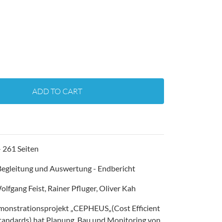
ADD TO CART
 261 Seiten
egleitung und Auswertung - Endbericht
lfgang Feist, Rainer Pfluger, Oliver Kah
monstrationsprojekt „CEPHEUS„(Cost Efficient
tandards) hat Planung, Bau und Monitoring von