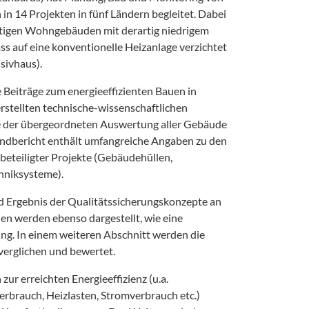
n 14 Projekten in fünf Ländern begleitet. Dabei
tigen Wohngebäuden mit derartig niedrigem
s auf eine konventionelle Heizanlage verzichtet
sivhaus).
 Beiträge zum energieeffizienten Bauen in
erstellten technische-wissenschaftlichen
se der übergeordneten Auswertung aller Gebäude
Endbericht enthält umfangreiche Angaben zu den
beteiligter Projekte (Gebäudehüllen,
hniksysteme).
d Ergebnis der Qualitätssicherungskonzepte an
n werden ebenso dargestellt, wie eine
ng. In einem weiteren Abschnitt werden die
erglichen und bewertet.
zur erreichten Energieeffizienz (u.a.
brauch, Heizlasten, Stromverbrauch etc.)