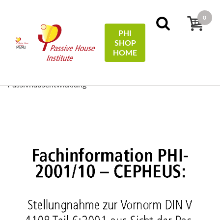
0
PHI
SHOP
MENU
HOME
Início
Technical Information
Stellungnahme zur
Vornorm DIN V 4108 Teil 6:2001 aus Sicht der
Passivhausentwicklung