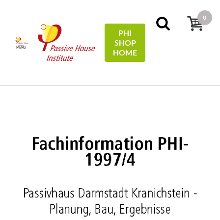
0
PHI
SHOP
MENU
HOME
Início
Technical Information
Passivhaus Darmstadt
Kranichstein - Planung, Bau, Ergebnisse