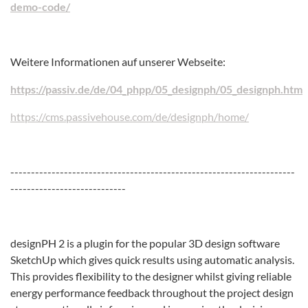
demo-code/
Weitere Informationen auf unserer Webseite:
https://passiv.de/de/04_phpp/05_designph/05_designph.htm
https://cms.passivehouse.com/de/designph/home/
---------------------------------------------------------------------
----------------------------
designPH 2 is a plugin for the popular 3D design software
SketchUp which gives quick results using automatic analysis.
This provides flexibility to the designer whilst giving reliable
energy performance feedback throughout the project design