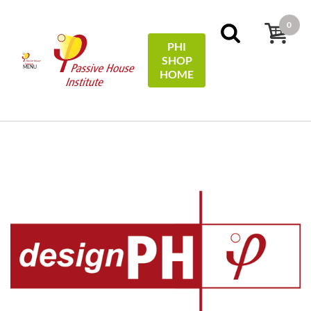
0
PHI
SHOP
MENU
HOME
Início
designPH
DesignPH 2