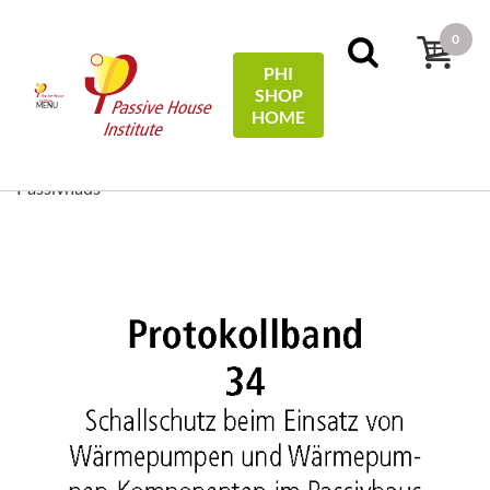
0
PHI
SHOP
MENU
HOME
Início
Protocols
34 - Schallschutz beim Einsatz von
Wärmepumpen und Wärmepumpen-Kompaktgeräten im
Passivhaus