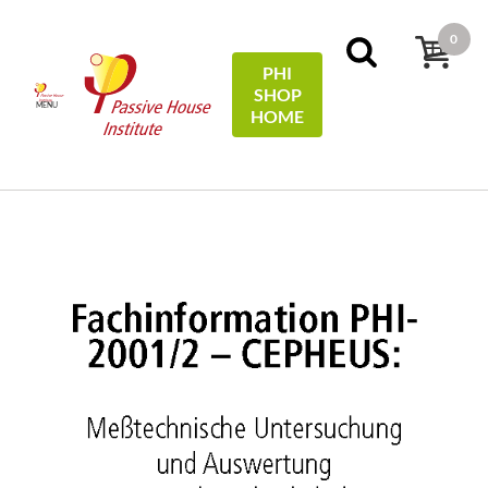
0
PHI
SHOP
MENU
HOME
Strona główna
Technical Information
Meßtechnische
Untersuchung und Auswertung - Kassel Marbachshöhe