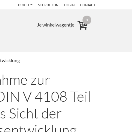
DUTCH
SCHRIJF JE IN
LOG IN
CONTACT
0
Je winkelwagentje
ntwicklung
ahme zur
IN V 4108 Teil
s Sicht der
sentwicklung