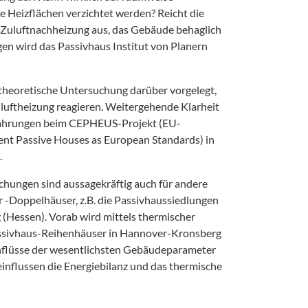
e Heizflächen verzichtet werden? Reicht die
 Zuluftnachheizung aus, das Gebäude behaglich
gen wird das Passivhaus Institut von Planern
e theoretische Untersuchung darüber vorgelegt,
uluftheizung reagieren. Weitergehende Klarheit
rfahrungen beim CEPHEUS-Projekt (EU-
ient Passive Houses as European Standards) in
.
chungen sind aussagekräftig auch für andere
 -Doppelhäuser, z.B. die Passivhaussiedlungen
 (Hessen). Vorab wird mittels thermischer
assivhaus-Reihenhäuser in Hannover-Kronsberg
inflüsse der wesentlichsten Gebäudeparameter
einflussen die Energiebilanz und das thermische