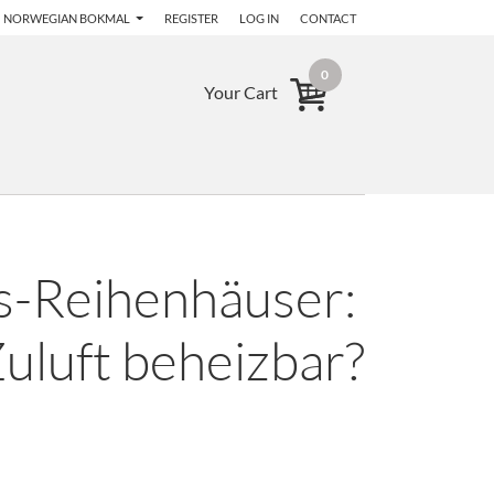
NORWEGIAN BOKMAL
REGISTER
LOG IN
CONTACT
0
Your Cart
s-Reihenhäuser:
uluft beheizbar?