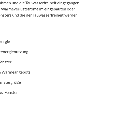
Rahmen und die Tauwasserfreiheit eingegangen.
r Wärmeverlustströme im eingebauten oder
nsters und die der Tauwasserfreiheit werden
nergie
arenergienutzung
Fenster
ren Wärmeangebots
 Fenstergröße
us-Fenster