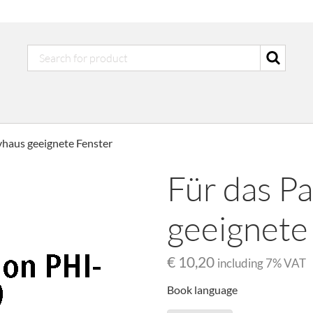
vhaus geeignete Fenster
Für das P
geeignete
€ 10,20
including
7
% VAT
Book language