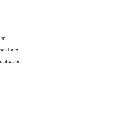
uhr
heit innen
ausituation