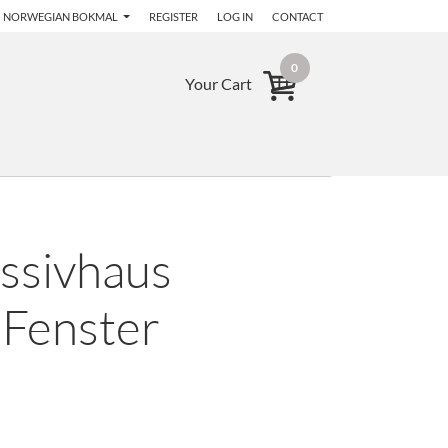
NORWEGIAN BOKMAL
REGISTER
LOG IN
CONTACT
0
Your Cart
assivhaus
 Fenster