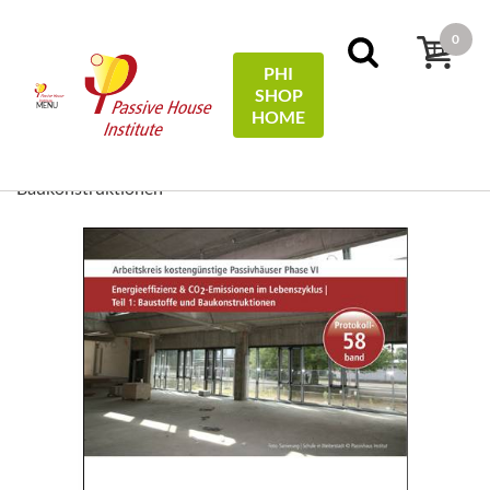
0
PHI
SHOP
MENU
HOME
Home
Protocols
58 - Energieeffizienz & CO2-
Emissionen im Lebenszyklus | Teil 1: Baustoffe und
Baukonstruktionen