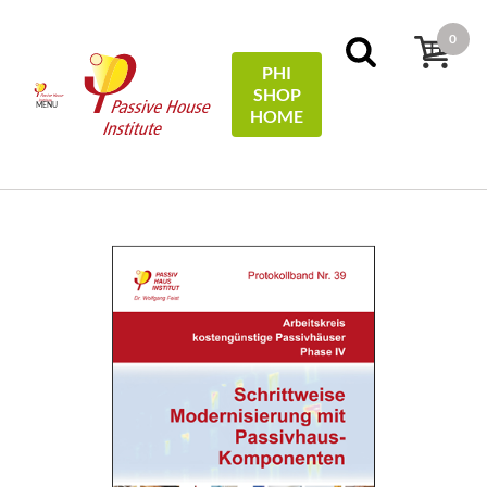
0
PHI
SHOP
MENU
HOME
Home
Protocols
39 - Schrittweise Modernisierung mit
Passivhaus-Komponenten